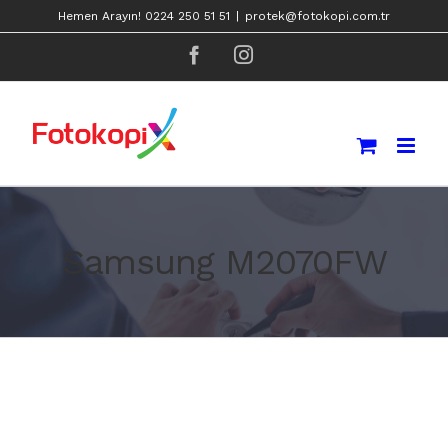
Skip
Hemen Arayın! 0224 250 51 51
|
protek@fotokopi.com.tr
to
facebook
instagram
content
Samsung M2070FW