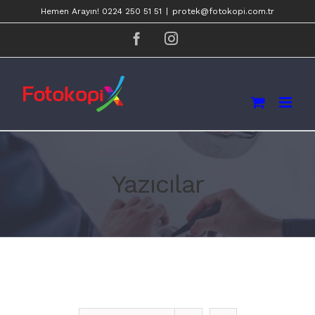
Skip
Hemen Arayın! 0224 250 51 51
|
protek@fotokopi.com.tr
to
facebook
instagram
content
Yazıcılar