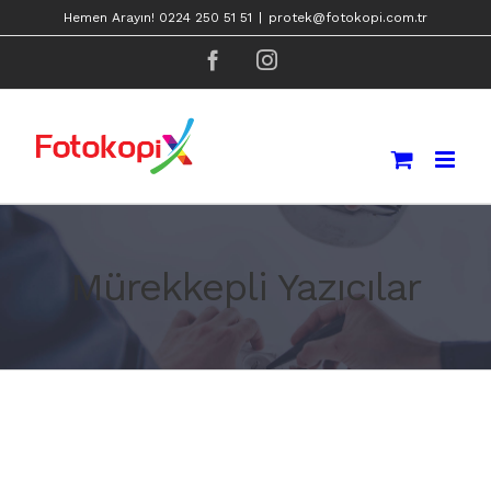
Skip
Hemen Arayın! 0224 250 51 51
|
protek@fotokopi.com.tr
to
facebook
instagram
content
Mürekkepli Yazıcılar