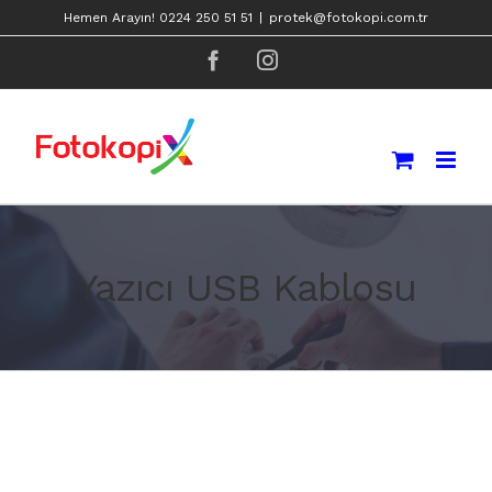
Skip
Hemen Arayın! 0224 250 51 51
|
protek@fotokopi.com.tr
to
facebook
instagram
content
Yazıcı USB Kablosu