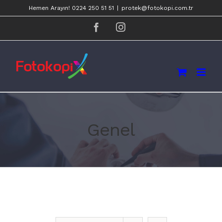
Skip
Hemen Arayın! 0224 250 51 51
|
protek@fotokopi.com.tr
to
facebook
instagram
content
Genel