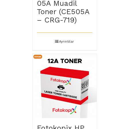
05A Muadil
Toner (CE505A
– CRG-719)
Ayrıntılar
Fotokopix HP