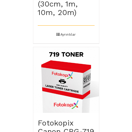
(30cm, 1m,
10m, 20m)
Ayrıntılar
Fotokopix
Canon CRG-719