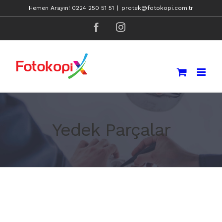
Skip
Hemen Arayın! 0224 250 51 51
|
protek@fotokopi.com.tr
to
facebook
instagram
content
Yedek Parçalar