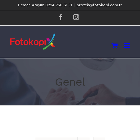
Skip
Hemen Arayın! 0224 250 51 51
|
protek@fotokopi.com.tr
to
facebook
instagram
content
Genel