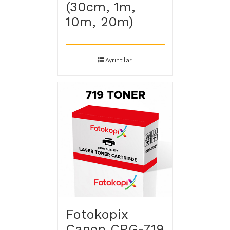
(30cm, 1m,
10m, 20m)
Ayrıntılar
Fotokopix
Canon CRG-719