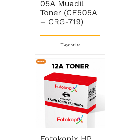
05A Muadil
Toner (CE505A
– CRG-719)
Ayrıntılar
Fotokopix HP