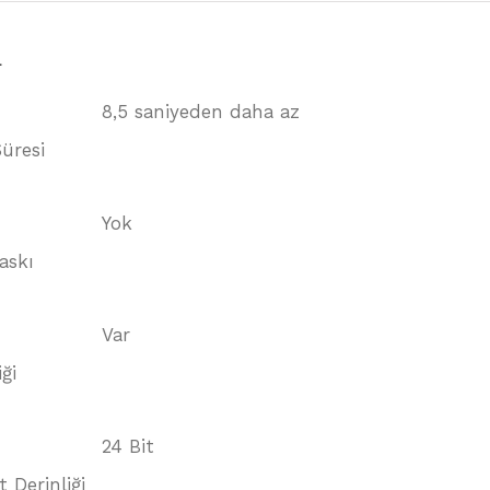
a
8,5 saniyeden daha az
Süresi
Yok
askı
Var
ği
24 Bit
t Derinliği