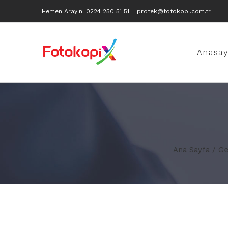
Skip
Hemen Arayın! 0224 250 51 51
|
protek@fotokopi.com.tr
to
content
Anasay
Ana Sayfa
/
Ge