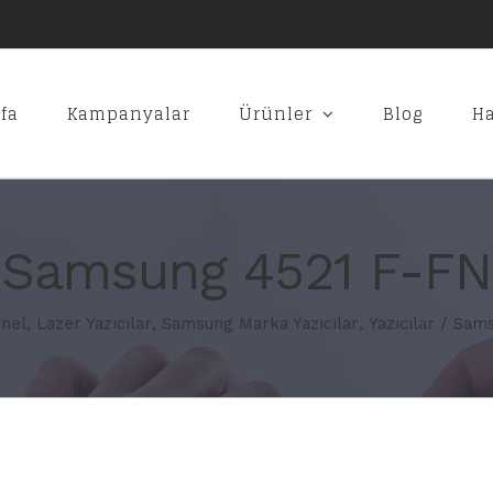
fa
Kampanyalar
Ürünler
Blog
H
Samsung 4521 F-FN
nel
,
Lazer Yazıcılar
,
Samsung Marka Yazıcılar
,
Yazıcılar
/
Sams