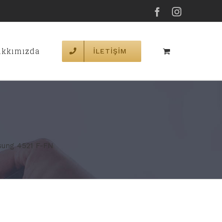
facebook
instagram
akkımızda
İLETIŞIM
ung 4521 F-FN