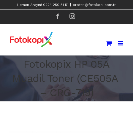
Skip
Hemen Arayın! 0224 250 51 51
|
protek@fotokopi.com.tr
to
facebook
instagram
content
Fotokopix HP 05A
Muadil Toner (CE505A
– CRG-719)